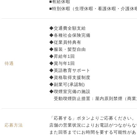
■有給休暇
■特別休暇（生理休暇・看護休暇・介護休
◆交通費全額支給
◆各種社会保険完備
◆従業員特典有
◆服装・髪型自由
◆昇給年1回
待遇
◆賞与年1回
◆英語教育サポート
◆資格取得支援制度
◆副業可(承認制)
◆喫煙室完備の施設
受動喫煙防止措置：屋内原則禁煙（商業
「応募する」ボタンよりご応募ください。
応募方法
店舗の営業状況によりお電話がつながらな
また回答までにお時間を要する可能性があ