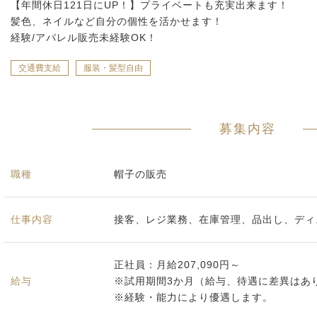
【年間休日121日にUP！】プライベートも充実出来ます！
髪色、ネイルなど自分の個性を活かせます！
経験/アパレル販売未経験OK！
交通費支給
服装・髪型自由
募集内容
職種
帽子の販売
仕事内容
接客、レジ業務、在庫管理、品出し、ディ
正社員：月給207,090円～
給与
※試用期間3か月（給与、待遇に差異はあ
※経験・能力により優遇します。