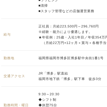
■ラッピング
■清掃
■スタッフ管理などの店舗運営業務
正社員：月給223,500円～296,760円
※経験・能力により優遇します。
給与
★年収例：25歳・入社1年目／年収354万
（月給22万円×12ヶ月＋賞与＋各種手当
勤務地
福岡県福岡市博多区博多駅中央街1番1号
JR「博多」駅直結
交通アクセス
福岡市地下鉄「博多」駅下車 徒歩3分
9:30～20:30
◆シフト制
勤務時間・曜日
◆休憩75分