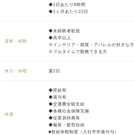
◆1日あたり8時間
◆1ヶ月あたり22日
◆未経験者歓迎
◆高卒以上
資格・経験
※インテリア・雑貨・アパレルが好きな
※フルタイムで勤務できる方
休日・休暇
週2日
◆昇給有
◆賞与有
◆交通費全額支給
◆各種社会保険完備
待遇
◆従業員特典有
◆服装・髪型自由
■有給休暇制度（入社半年後付与）