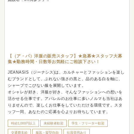
【（ア・パ）洋服の販売スタッフ】★急募★スタッフ大募
集★勤務時間・日数等お気軽にご相談下さい！
JEANASIS（ジーナシス)は、カルチャーとファッションを楽し
むブランドとして、ぶれない強さの黒と、品のある白を軸に、
シャープでこびない服を展開しています。
オシャレが好き、洋服が好き、そんなファッションへの想いを
活かせる仕事です。アパレルのお仕事に多いノルマも当社はあ
りませんので、楽しくお仕事をしていただける環境です。スタ
ッフ一同、あなたのご応募を心よりお待ちしています。
時給1,000円以上
未経験者歓迎
学生・フリーター歓迎
交通費支給
服装・髪型自由
社員登用あり