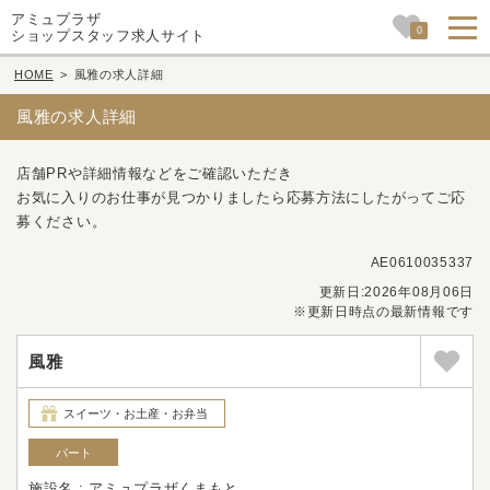
アミュプラザ
0
ショップスタッフ求人サイト
HOME
>
風雅の求人詳細
風雅の求人詳細
店舗PRや詳細情報などをご確認いただき
お気に入りのお仕事が見つかりましたら応募方法にしたがってご応
募ください。
AE0610035337
更新日:2026年08月06日
※更新日時点の最新情報です
風雅
スイーツ・お土産・お弁当
パート
施設名 : アミュプラザくまもと