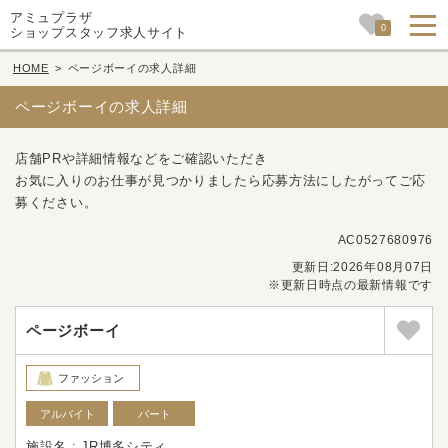
アミュプラザ
0
ショップスタッフ求人サイト
HOME
>
ページボーイの求人詳細
ページボーイの求人詳細
店舗PRや詳細情報などをご確認いただき
お気に入りのお仕事が見つかりましたら応募方法にしたがってご応
募ください。
AC0527680976
更新日:2026年08月07日
※更新日時点の最新情報です
ページボーイ
ファッション
アルバイト
パート
施設名 : JR博多シティ