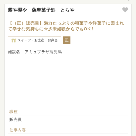
霧や櫻や 薩摩菓子処 とらや
【（正）販売員】魅力たっぷりの和菓子や洋菓子に囲まれ
て幸せな気持ちに☆彡未経験からでもOK！
正
スイーツ・お土産・お弁当
施設名 : アミュプラザ鹿児島
職種
販売員
仕事内容