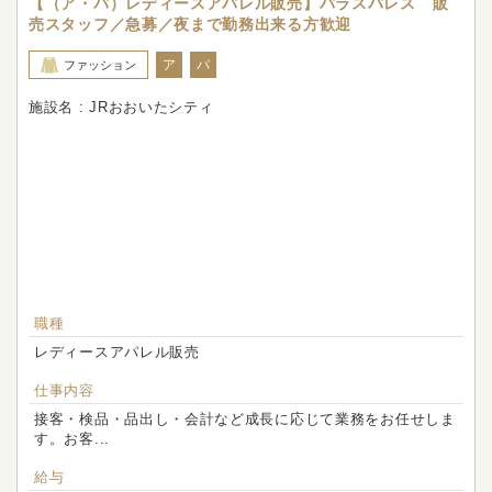
【（ア・パ）レディースアパレル販売】パラスパレス 販
売スタッフ／急募／夜まで勤務出来る方歓迎
ア
パ
ファッション
施設名 : JRおおいたシティ
職種
レディースアパレル販売
仕事内容
接客・検品・品出し・会計など成長に応じて業務をお任せしま
す。お客...
給与