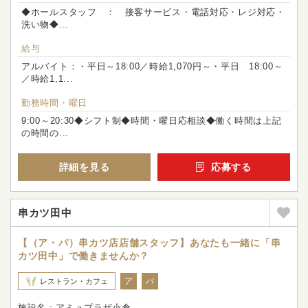
◆ホールスタッフ ： 接客サービス・電話対応・レジ対応・
洗い物◆...
給与
アルバイト：・平日～18:00／時給1,070円～・平日 18:00～
／時給1,1...
勤務時間・曜日
9:00～20:30◆シフト制◆時間・曜日応相談◆働く時間は上記
の時間の...
詳細を見る
応募する
串カツ田中
【（ア・パ）串カツ店店舗スタッフ】あなたも一緒に「串
カツ田中」で働きませんか？
ア
パ
レストラン・カフェ
施設名 : アミュプラザ小倉