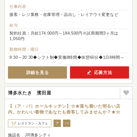
仕事内容
接客・レジ業務・在庫管理・品出し・レイアウト変更など
給与
契約社員：月給174,000円～184,500円※試用期間3ヶ月は
1,050円
勤務時間・曜日
9:30～20:30◆シフト制◆実働8時間◆休憩60分◆1日8時間～
詳細を見る
応募方法
博多水たき 濱田屋
【（ア・パ）ホールキッチン】☆★落ち着いた明るい店
内。かわいい着物であなたも接客してみませんか？★☆
ア
パ
レストラン・カフェ
施設名 : JR博多シティ